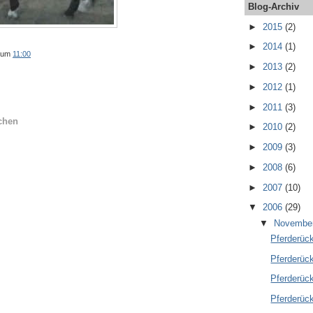
Blog-Archiv
►
2015
(2)
►
2014
(1)
um
11:00
►
2013
(2)
►
2012
(1)
►
2011
(3)
chen
►
2010
(2)
►
2009
(3)
►
2008
(6)
►
2007
(10)
▼
2006
(29)
▼
Novembe
Pferderück
Pferderück
Pferderück
Pferderück