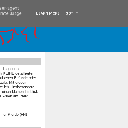
user-agent
erate usage
LEARN MORE
GOT IT
ne Tagebuch
ch KEINE detaillierten
utischen Befunde oder
äufe. Mit diesem
e ich - insbesondere
- einen kleinen Einblick
he Arbeit am Pferd
n für Pferde (FN)