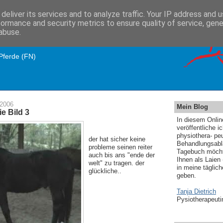
deliver its services and to analyze traffic. Your IP address and 
formance and security metrics to ensure quality of service, gen
abuse.
rich
 Pferde (FN)
 2006
Mein Blog
e Bild 3
In diesem Onli
veröffentliche i
physiothera- pe
der hat sicher keine
Behandlungsabl
probleme seinen reiter
Tagebuch möcht
auch bis ans "ende der
Ihnen als Laien 
welt" zu tragen. der
in meine täglic
glückliche..
geben.
Tanja Dietrich
Pysiotherapeuti