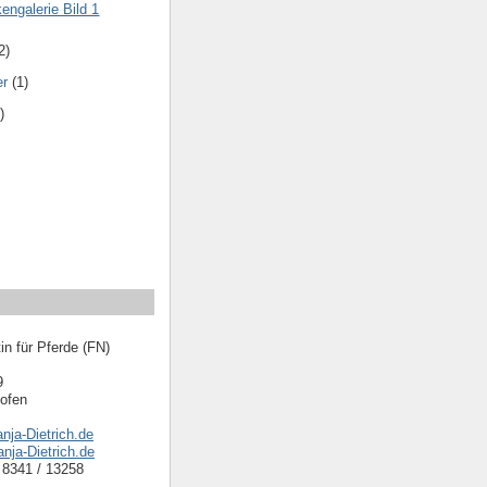
engalerie Bild 1
2)
er
(1)
)
in für Pferde (FN)
9
ofen
nja-Dietrich.de
nja-Dietrich.de
) 8341 / 13258