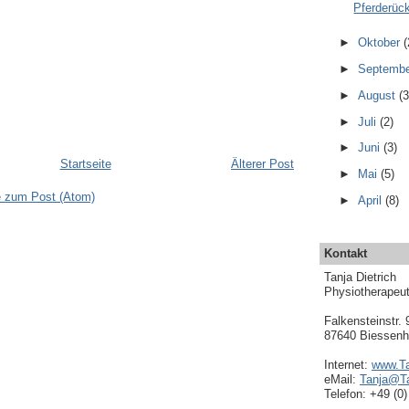
Pferderück
►
Oktober
(
►
Septemb
►
August
(3
►
Juli
(2)
►
Juni
(3)
Startseite
Älterer Post
►
Mai
(5)
 zum Post (Atom)
►
April
(8)
Kontakt
Tanja Dietrich
Physiotherapeut
Falkensteinstr. 
87640 Biessenh
Internet:
www.Ta
eMail:
Tanja@Ta
Telefon: +49 (0