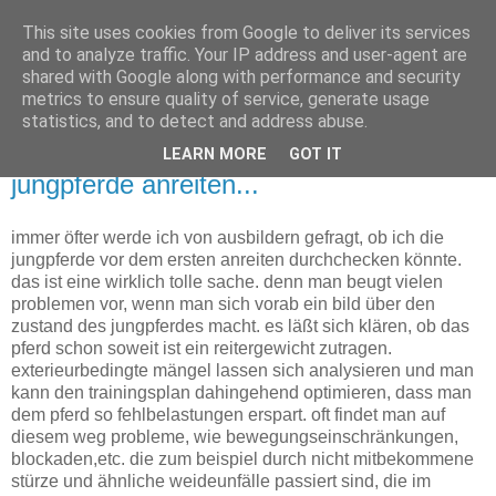
This site uses cookies from Google to deliver its services
Tanja Dietrich
and to analyze traffic. Your IP address and user-agent are
shared with Google along with performance and security
metrics to ensure quality of service, generate usage
Physiotherapeutin für Pferde (FN)
statistics, and to detect and address abuse.
LEARN MORE
GOT IT
Dienstag, 17. März 2009
jungpferde anreiten...
immer öfter werde ich von ausbildern gefragt, ob ich die
jungpferde vor dem ersten anreiten durchchecken könnte.
das ist eine wirklich tolle sache. denn man beugt vielen
problemen vor, wenn man sich vorab ein bild über den
zustand des jungpferdes macht. es läßt sich klären, ob das
pferd schon soweit ist ein reitergewicht zutragen.
exterieurbedingte mängel lassen sich analysieren und man
kann den trainingsplan dahingehend optimieren, dass man
dem pferd so fehlbelastungen erspart. oft findet man auf
diesem weg probleme, wie bewegungseinschränkungen,
blockaden,etc. die zum beispiel durch nicht mitbekommene
stürze und ähnliche weideunfälle passiert sind, die im