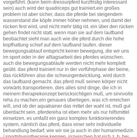
vorgeführt. (kann beim dressurpferd kurzfristig interessant
sein) auch wird der quadriceps gut trainiert.ein großes
problem ist aber sicher, dass die pferde bei steigendem
wasserstand die köpfe immer höher nehmen, und damit der
rücken fest wird, und nicht mehr tätig ist. ein über den rücken
gehen findet nicht statt. wenn man sie auf dem laufband
beobachtet sieht man auch wie die pferd durch die hohe
kopfhaltung schief auf dem laufband laufen. dieser
bewegungsablauf entspricht keiner bewegung, die wir uns
im sport oder in der alltagsarbeit des pferdes wünschen.
auch die bewegungsabläufe werden nicht mehr komplett
geübt. das pferd trainiert nur in der vorführphase der beine,
das rückführen also die schwungentwicklung, wird durch
das laufband gemacht. das pferd muß seinen körper nicht
vorwärts transportieren. dies alles sind dinge, die ich in
meinem therapiekonzept berücksichtigen muß, um sinnvolle
reha zu machen.ein genaues überlegen, was ich erreichen
will, und ob der aquatrainer das mittel der wahl ist, muß gut
überdacht sein. pferdereha ist eben mehr als nur hilfsmittel
einsetzen. es umfaßt ein ganz komplex funktionierendes
system, nämlich das pferd, dass einer sehr individuelle
behandlung bedarf, wie wir sie ja auch in der humanmedizin
/ sportphysiotherapie kennen. inzwischen hat sich z. b. bei