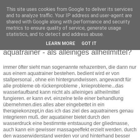
This site uses cookies from Google to deliver its services
Tanja Dietrich
and to analyze traffic. Your IP address and user-agent are
shared with Google along with performance and security
metrics to ensure quality of service, generate usage
Physiotherapeutin für Pferde (FN)
statistics, and to detect and address abuse.
LEARN MORE
GOT IT
Freitag, 13. Oktober 2006
aquatrainer - als alleiniges allheilmittel?
immer öfter sieht man sogenannte rehazentren, die dann nur
aus einem aquatrainer bestehen. bedient wird er von
stallpersonal , ohne ein hintergrundwissen. angewandt für
alle probleme ob rückenprobleme , knieprobleme...das
wasserlaufband kann nicht als alleiniges allheilmittel
fungieren. er kann evt. einzelne teile einer behandlung
übernehmen.dies alles aber eingebettet in ein
therapiekonzept,in das ich das ziel des aquatrainers genau
integrieren muß. der aquatainer bietet durch den
wasserdruck eine bestimmte entstauung der gliedmasse,
auch kann ein gewisser massageeffekt erzielt werden. durch
den wasserwiderstand werden vor und hinterhand besser