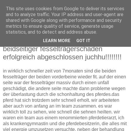
This site uses cookies from Google to deliver its services
Tanja Dietrich
and to analyze traffic. Your IP address and user-agent are
shared with Google along with performance and security
metrics to ensure quality of service, generate usage
Physiotherapeutin für Pferde (FN)
statistics, and to detect and address abuse.
LEARN MORE
GOT IT
Samstag, 8. November 2008
beidseitiger fesselträgerschaden
erfolgreich abgeschlossen juchhu!!!!!!!!
in wirklich schneller zeit von 7monaten sind die beiden
fesselträger der beiden vorderbeine wieder fit. auf der einen
seite war der fesselträger massiv durch einen unfall
geschädigt, die andere seite machte dann probleme wegen
der überlastung durch die schonhaltung des pferdes.das
pferd hat sich trotzdem sehr schnell erholt. wir arbeiteten
aber auch von anfang an im team zusammen. es war
wirklich toll zu sehen, wie schnell die sehnen heilten. wir
waren ein team aus einem renommierten pferdetierarzt, ich
als krankengymnastin und die pferdebesitzerin, die alles mit
viel energie umzusetzen versuchte. neben der behandlung