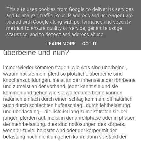
This site uses cookies from Google to deliver its services
Tanja Dietrich
and to analyze traffic. Your IP address and user-agent are
shared with Google along with performance and security
metrics to ensure quality of service, generate usage
Physiotherapeutin für Pferde (FN)
statistics, and to detect and address abuse.
LEARN MORE
GOT IT
Sonntag, 23. September 2007
überbeine und nun?
immer wieder kommen fragen, wie was sind überbeine ,
warum hat sie mein pferd so plötzlich...überbeine sind
knochenzubildungen, meist an der innenseite der röhrbeine
und zumeist an der vorhand. jeder kennt sie und sie
kommen und gehen wie sie wollen.überbeine können
natürlich einfach durch einen schlag kommen, oft natürlich
auch durch schlechten hufbeschlag , durch fehlbelastung
und überlastung... die liste ist lang.zumeist treten sie bei
jungen pferden auf. meist in der anreitphase oder in phasen
der mehrbelastung. dies sind notlösungen des körpers,
wenn er zuviel belastet wird oder der körper mit der
belastung noch nicht umgehen kann. dann verstärkt der