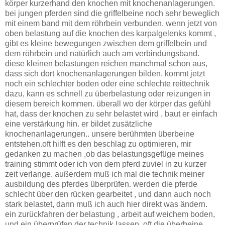
körper kurzerhand den knochen mit knochenanlagerungen.
bei jungen pferden sind die griffelbeine noch sehr beweglich
mit einem band mit dem röhrbein verbunden. wenn jetzt von
oben belastung auf die knochen des karpalgelenks kommt ,
gibt es kleine bewegungen zwischen dem griffelbein und
dem röhrbein und natürlich auch am verbindungsband.
diese kleinen belastungen reichen manchmal schon aus,
dass sich dort knochenanlagerungen bilden. kommt jetzt
noch ein schlechter boden oder eine schlechte reittechnik
dazu, kann es schnell zu überbelastung oder reizungen in
diesem bereich kommen. überall wo der körper das gefühl
hat, dass der knochen zu sehr belastet wird , baut er einfach
eine verstärkung hin. er bildet zusätzliche
knochenanlagerungen.. unsere berühmten überbeine
entstehen.oft hilft es den beschlag zu optimieren, mir
gedanken zu machen ,ob das belastungsgefüge meines
training stimmt oder ich von dem pferd zuviel in zu kurzer
zeit verlange. außerdem muß ich mal die technik meiner
ausbildung des pferdes überprüfen. werden die pferde
schlecht über den rücken gearbeitet , und dann auch noch
stark belastet, dann muß ich auch hier direkt was ändern.
ein zurückfahren der belastung , arbeit auf weichem boden,
und ein überprüfen der technik lassen, oft die überbeine